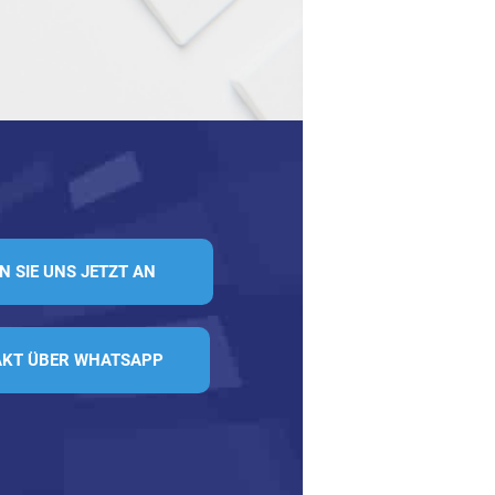
N SIE UNS JETZT AN
KT ÜBER WHATSAPP