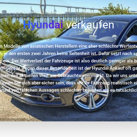
Hyundai
verkaufen
 Modelle von asiatischen Herstellern eine eher schlechte Wertent
% in den ersten zwei Jahren keine Seltenheit ist. Dafür setzt nach 
ein. Der Wertverlust der Fahrzeuge ist also deutlich geringer als
r. Gerade wegen dieser Besonderheit ist der Hyundai Ankauf oft ga
mmen den aktuellen Wert am Gebrauchtwagenmarkt. Da wir uns unt
önnen Sie sich aber sicher sein, dass wir Ihr Fahrzeug realistisch
Grund von falschen Aussagen schlechter bewerten als es tatsächlich