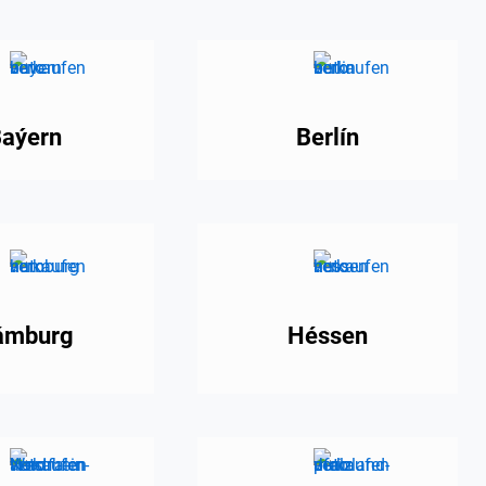
aýern
Berlín
́mburg
Héssen