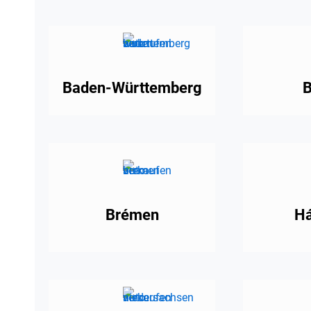
Baden-Württemberg
B
Brémen
Ha