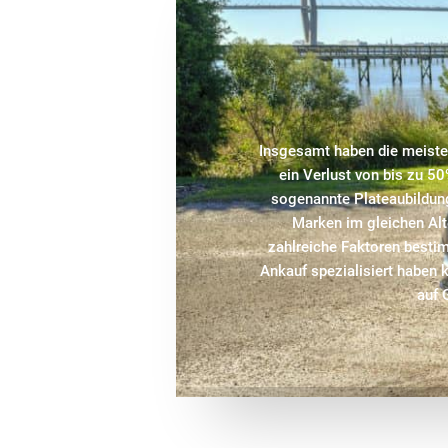
Insgesamt haben die meisten
ein Verlust von bis zu 50
sogenannte Plateaubildung 
Marken im gleichen Alte
zahlreiche Faktoren besti
Ankauf spezialisiert haben k
auf 