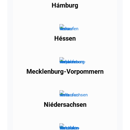
Hámburg
Héssen
Mecklenburg-Vorpommern
Niédersachsen