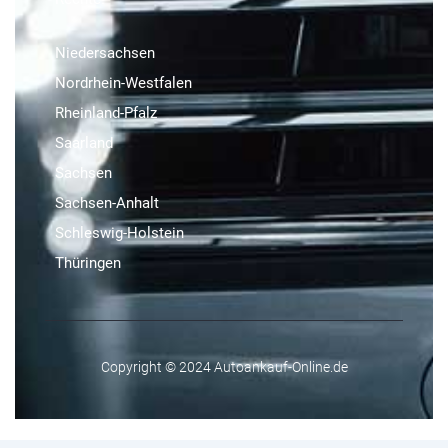
Niedersachsen
Nordrhein-Westfalen
Rheinland-Pfalz
Saarland
Sachsen
Sachsen-Anhalt
Schleswig-Holstein
Thüringen
Copyright © 2024 Autoankauf-Online.de