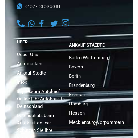
0157 - 53 59 50 81
ÜBER
ANKAUF STAEDTE
Ueber Uns
Baden-Württemberg
Automarken
Bayern
Ankauf Städte
Berlin
Infos
Brandenburg
Impressum Autokauf
Bremen
Online | Ihr Autohaus in
Hamburg
Deutschland
Hessen
Datenschutz beim
Mecklenburg-Vorpommern
Autokauf online:
Schützen Sie Ihre
Rechte!