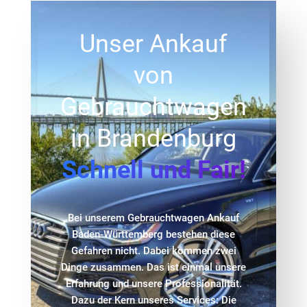
Unser Ankauf
von
Gebrauchtwagen
in Brandenburg
Schnell und Fair!
Bei unserem Gebrauchtwagen Ankauf
Baden-Württemberg bestehen diese
Gefahren nicht. Dabei kommen zwei
Dinge zusammen. Das ist einmal unsere
Erfahrung und unsere Professionalität.
Dazu der Kern unseres Services: Die