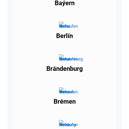
Baýern
Berlín
Brándenburg
Brémen