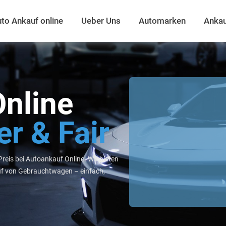
to Ankauf online
Ueber Uns
Automarken
Ankau
nline
er & Fair
Preis bei Autoankauf Online. Wir bieten
uf von Gebrauchtwagen – einfach,