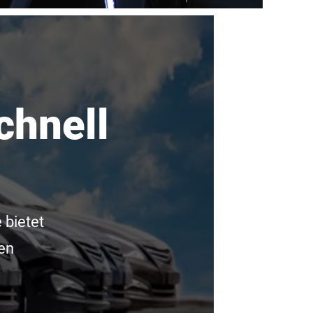
chnell
 bietet
en