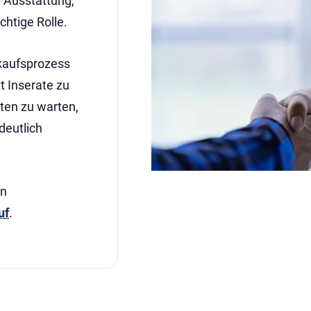
, Ausstattung,
chtige Rolle.
kaufsprozess
t Inserate zu
ten zu warten,
deutlich
en
uf
.