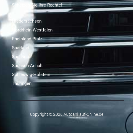
Schützen Sie Ihre Rechte!
Niedersachsen
Nordrhein-Westfalen
Rheinland-Pfalz
Saarland
Sachsen
Sachsen-Anhalt
Schleswig-Holstein
Thüringen
Copyright © 2026 Autoankauf-Online.de