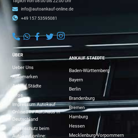
Täglich von 08:00 bis 22:00 Uhr
info@autoankauf-online.de
+49 157 53595081
ÜBER
ANKAUF STAEDTE
Ueber Uns
Baden-Württemberg
Automarken
Bayern
Ankauf Städte
Berlin
Infos
Brandenburg
Impressum Autokauf
Bremen
Online | Ihr Autohaus in
Hamburg
Deutschland
Hessen
Datenschutz beim
Mecklenburg-Vorpommern
Autokauf online: