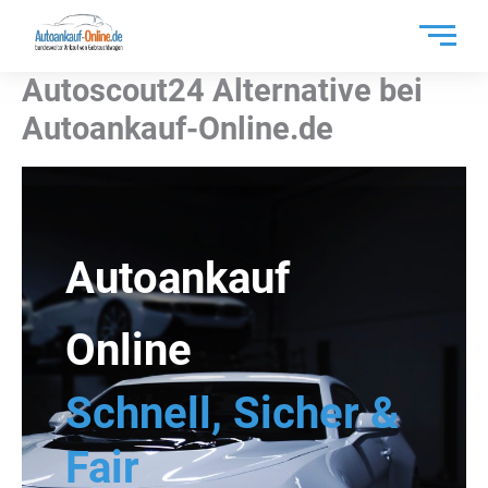
Zum
Inhalt
springen
Autoscout24 Alternative bei
Autoankauf-Online.de
Autoankauf
Online
Schnell, Sicher &
Fair